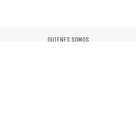
QUIENES SOMOS
Somos una agencia multifuncional,
nos encantan las cosas simples y el buen diseño.
info@mixvassallo.com
© Copyright 2018. Todos los derechos reservados.