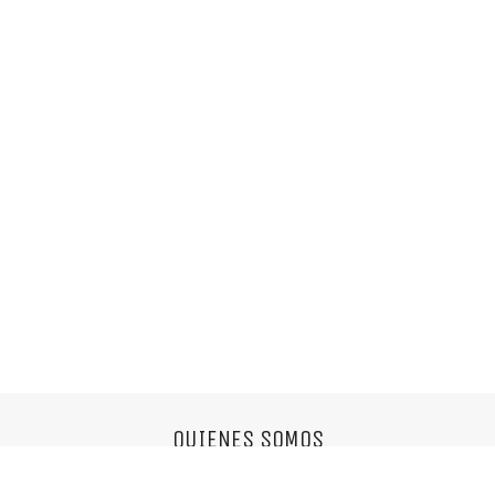
QUIENES SOMOS
Somos una agencia multifuncional,