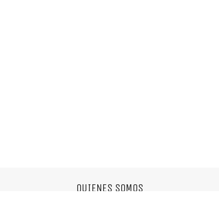
QUIENES SOMOS
Somos una agencia multifuncional,
nos encantan las cosas simples y el buen diseño.